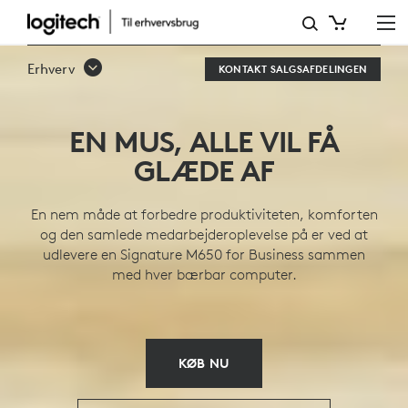
SERIE
AF
Erhverv
KONTAKT SALGSAFDELINGEN
TRÅDLØSE
SIGNATURE
EN MUS, ALLE VIL FÅ
M650-
GLÆDE AF
MUS
En nem måde at forbedre produktiviteten, komforten
og den samlede medarbejderoplevelse på er ved at
udlevere en Signature M650 for Business sammen
med hver bærbar computer.
KØB NU