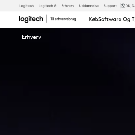
MX
Logitech
Logitech G
Erhverv
Uddannelse
Support
DK
,D
Køb
Software Og T
ANYWHERE
Erhverv
3S
FOR
BUSINESS
OVERSIGT