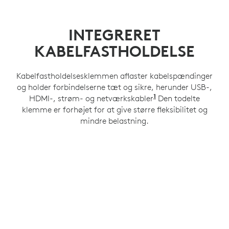
INTEGRERET
KABELFASTHOLDELSE
Kabelfastholdelsesklemmen aflaster kabelspændinger
og holder forbindelserne tæt og sikre, herunder USB-,
1
HDMI-, strøm- og netværkskabler
Kompatibel med et
Den todelte
klemme er forhøjet for at give større fleksibilitet og
mindre belastning.