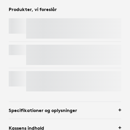
Produkter, vi foreslår
BRIO 4K
SIGNATURE MK650 COMBO FOR BUSINESS
C920
e
WEBKAMERA TIL ERHVERVSBRUG
Specifikationer og oplysninger
Kassens indhold