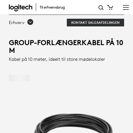
LOGITECH
GROUP-
Erhverv
KONTAKT SALGSAFDELINGEN
FORLÆNGERKABEL
PÅ
GROUP-FORLÆNGERKABEL PÅ 10
M
10
Kabel på 10 meter, ideelt til store mødelokaler
M