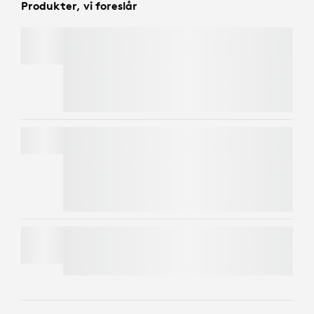
Produkter, vi foreslår
MX MASTER 4
Spar 112 kr på MX Master 4, eller få 299 kr
cashback, når du køber den sammen med et
andet kvalificeret MX-produkt.
Læs mere
MX KEYS S
Spar 112 kr på MX Master 4, eller få 299 kr
cashback, når du køber den sammen med et
andet kvalificeret MX-produkt.
Læs mere
MOBI FOLD