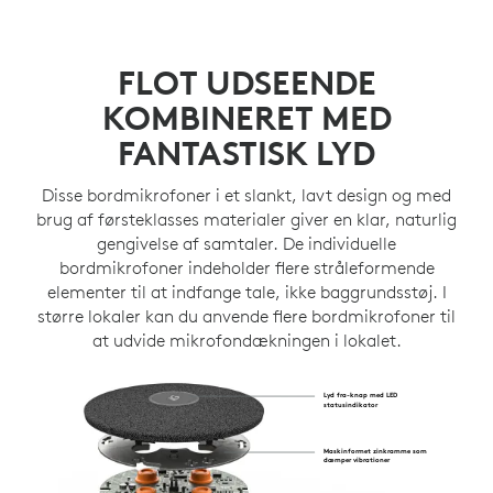
FLOT UDSEENDE
KOMBINERET MED
FANTASTISK LYD
Disse bordmikrofoner i et slankt, lavt design og med
brug af førsteklasses materialer giver en klar, naturlig
gengivelse af samtaler. De individuelle
bordmikrofoner indeholder flere stråleformende
elementer til at indfange tale, ikke baggrundsstøj. I
større lokaler kan du anvende flere bordmikrofoner til
at udvide mikrofondækningen i lokalet.
Lyd fra-knap med LED
statusindikator
Maskinformet zinkramme som
dæmper vibrationer