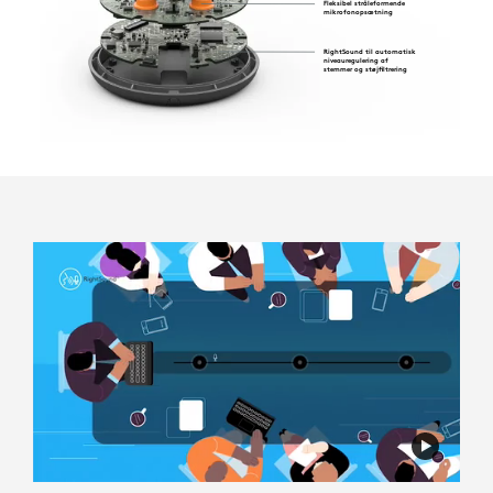
Fleksibel stråleformende
mikrofonopsætning
RightSound til automatisk
niveauregulering af
stemmer og støjfiltrering