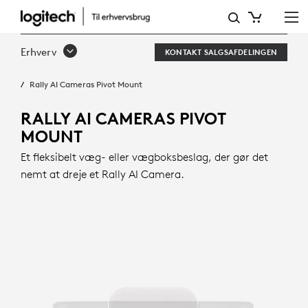
RALLY
AI
Erhverv
KONTAKT SALGSAFDELINGEN
CAMERAS
Rally AI Cameras Pivot Mount
PIVOT
MOUNT
RALLY AI CAMERAS PIVOT
MOUNT
Et fleksibelt væg- eller vægboksbeslag, der gør det
nemt at dreje et Rally AI Camera.