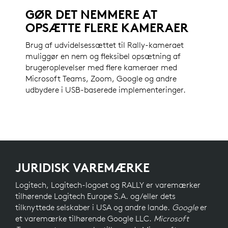
GØR DET NEMMERE AT
OPSÆTTE FLERE KAMERAER
Brug af udvidelsessættet til Rally-kameraet
muliggør en nem og fleksibel opsætning af
brugeroplevelser med flere kameraer med
Microsoft Teams, Zoom, Google og andre
udbydere i USB-baserede implementeringer.
JURIDISK VAREMÆRKE
Logitech, Logitech-logoet og RALLY er varemærker
tilhørende Logitech Europe S.A. og/eller dets
tilknyttede selskaber i USA og andre lande.
Google
er
et varemærke tilhørende Google LLC.
Microsoft