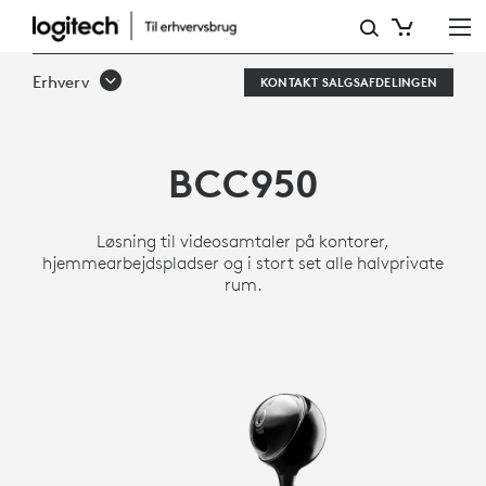
LOGITECH
BCC950
Erhverv
KONTAKT SALGSAFDELINGEN
ALT
I
BCC950
ET-
WEBKAMERA
Løsning til videosamtaler på kontorer,
OG
hjemmearbejdspladser og i stort set alle halvprivate
rum.
HØJTALERTELEFON