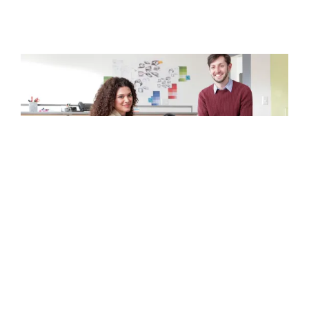
ØJENKONTAKTEN ER
VIGTIG
Med øjenkontakt kan du bedre skabe kontakt
til nye kunder, hjælpe en kunde eller