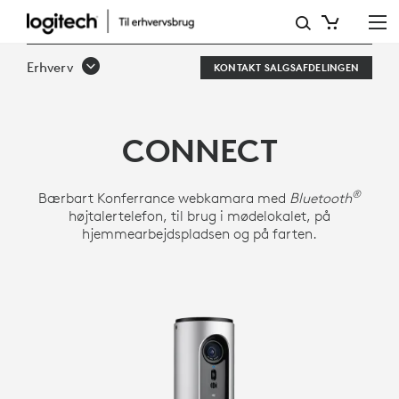
LOGITECH
CONFERENCECAM
Erhverv
KONTAKT SALGSAFDELINGEN
CONNECT
CONNECT
®
Bærbart Konferrance webkamara med
Bluetooth
højtalertelefon, til brug i mødelokalet, på
hjemmearbejdspladsen og på farten.