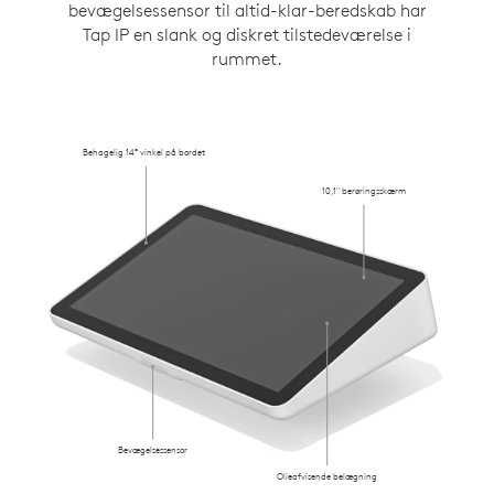
bevægelsessensor til altid-klar-beredskab har
Tap IP en slank og diskret tilstedeværelse i
rummet.
Behagelig 14° vinkel på bordet
10,1" berøringsskærm
Bevægelsessensor
Olieafvisende belægning