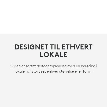
DESIGNET TIL ETHVERT
DESIGNET TIL ETHVERT
DESIGNET TIL ETHVERT
LOKALE
LOKALE
LOKALE
Giv en ensartet deltageroplevelse med en berøring i
Giv en ensartet deltageroplevelse med en berøring i
Giv en ensartet deltageroplevelse med en berøring i
lokaler af stort set enhver størrelse eller form.
lokaler af stort set enhver størrelse eller form.
lokaler af stort set enhver størrelse eller form.