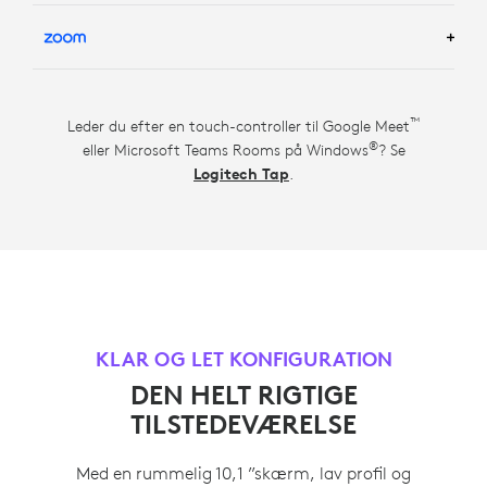
LÆS MERE OM GOOGLE MEET ROOM-LØSNINGER
TM
LÆS MERE OM ZOOM ROOM SOLUTIONS
™
Leder du efter en touch-controller til Google Meet
®
eller Microsoft Teams Rooms på Windows
? Se
Logitech Tap
.
KLAR OG LET KONFIGURATION
DEN HELT RIGTIGE
TILSTEDEVÆRELSE
Med en rummelig 10,1 ”skærm, lav profil og