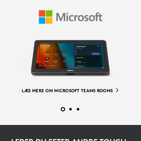
LÆS MERE OM ZOOM ROOMS
FÅ MERE AT VIDE OM ROOM-LØSNINGER TIL GOOGLE
LÆS MERE OM MICROSOFT TEAMS ROOMS
MEET