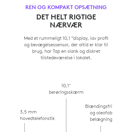
REN OG KOMPAKT OPSÆTNING
DET HELT RIGTIGE
NÆRVÆR
Med et rummeligt 10,1 ”display, lav profil
og bevægelsessensor, der altid er klar til
brug, har Tap en slank og diskret
tilstedeværelse i lokalet.
10,1"
berøringsskærm
Blændingsfri
3,5 mm
og oleofob
hovedtelefonstik
belægning