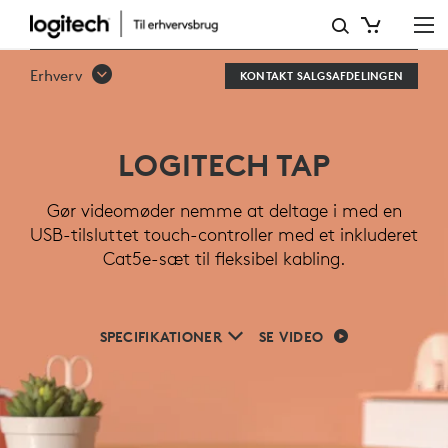
LOGITECH
TAP
Erhverv
KONTAKT SALGSAFDELINGEN
TOUCH-
CONTROLLER
LOGITECH TAP
TIL
MØDELOKALER
Gør videomøder nemme at deltage i med en
USB-tilsluttet touch-controller med et inkluderet
Cat5e-sæt til fleksibel kabling.
SPECIFIKATIONER
SE VIDEO