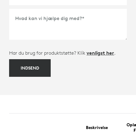
Hvad kan vi hjælpe dig med?
*
Har du brug for produktstøtte? Klik
venligst her
.
INDSEND
Oplø
Beskrivelse
F