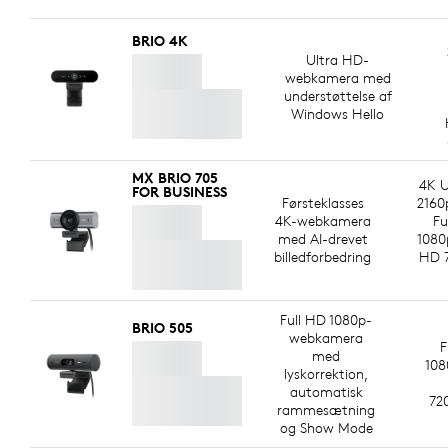
BRIO 4K
Ultra HD-
webkamera med
understøttelse af
Windows Hello
MX BRIO 705
4K U
FOR BUSINESS
Førsteklasses
2160
4K-webkamera
Fu
med AI-drevet
1080
billedforbedring
HD 
Full HD 1080p-
BRIO 505
webkamera
F
med
108
lyskorrektion,
automatisk
72
rammesætning
og Show Mode