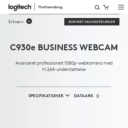
C930E
1080P-
Erhverv
KONTAKT SALGSAFDELINGEN
WEBKAMERA
TIL
C930
e
BUSINESS WEBCAM
ERHVERVSBRUG
Avanceret professionelt 1080p-webkamera med
H.264-understøttelse
SPECIFIKATIONER
DATAARK