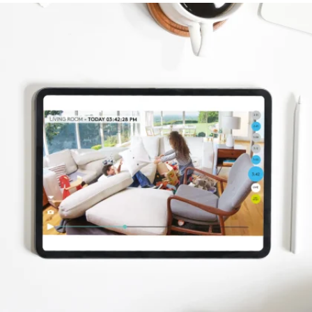
LAGERPLADS
TIL
LOGITECH
CIRCLE
SAFE