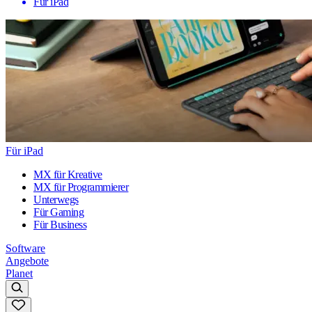
Für iPad
Für iPad
MX für Kreative
MX für Programmierer
Unterwegs
Für Gaming
Für Business
Software
Angebote
Planet