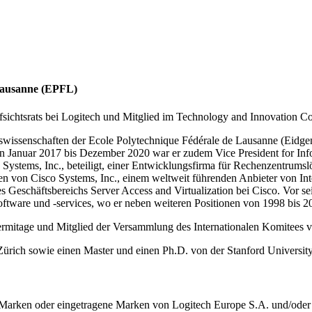
 Lausanne (EPFL)
fsichtsrats bei Logitech und Mitglied im Technology and Innovation C
swissenschaften der Ecole Polytechnique Fédérale de Lausanne (Eidg
on Januar 2017 bis Dezember 2020 war er zudem Vice President for In
tems, Inc., beteiligt, einer Entwicklungsfirma für Rechenzentrumsl
 von Cisco Systems, Inc., einem weltweit führenden Anbieter von Inte
s Geschäftsbereichs Server Access and Virtualization bei Cisco. Vor 
ftware und -services, wo er neben weiteren Positionen von 1998 bis 20
'Hermitage und Mitglied der Versammlung des Internationalen Komitees
ürich sowie einen Master und einen Ph.D. von der Stanford University
 Marken oder eingetragene Marken von Logitech Europe S.A. und/oder 