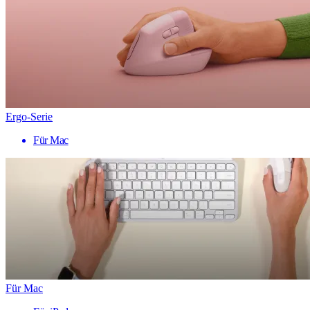
Ergo-Serie
Für Mac
Für Mac