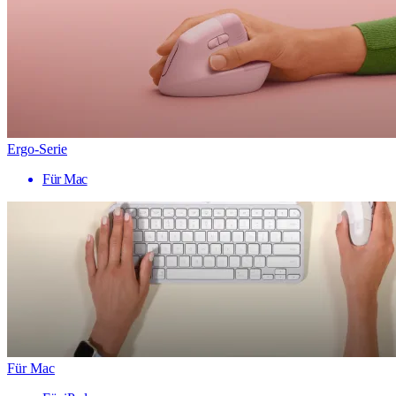
Ergo-Serie
Für Mac
Für Mac