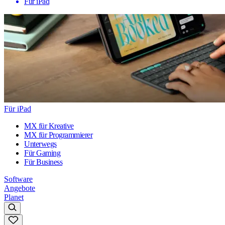
Für iPad
Für iPad
MX für Kreative
MX für Programmierer
Unterwegs
Für Gaming
Für Business
Software
Angebote
Planet