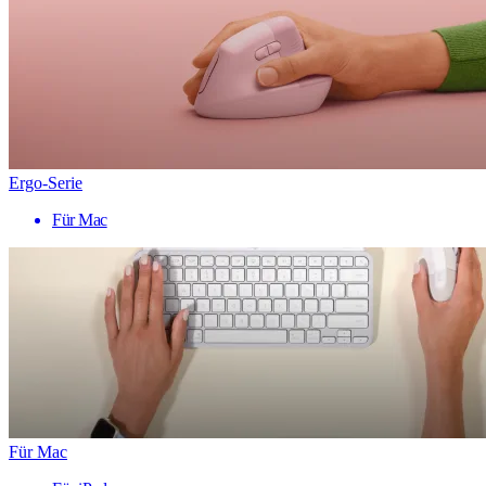
Ergo-Serie
Für Mac
Für Mac