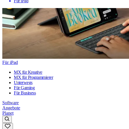
Für iPad
Für iPad
MX für Kreative
MX für Programmierer
Unterwegs
Für Gaming
Für Business
Software
Angebote
Planet