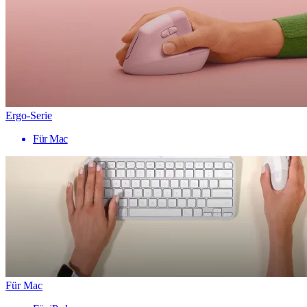
Ergo-Serie
Für Mac
Für Mac