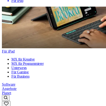
Für iPad
Für iPad
MX für Kreative
MX für Programmierer
Unterwegs
Für Gaming
Für Business
Software
Angebote
Planet