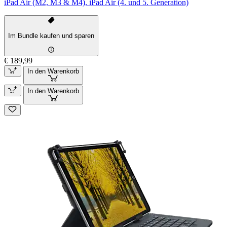
iPad Air (M2, M3 & M4), iPad Air (4. und 5. Generation)
Im Bundle kaufen und sparen
€ 189,99
In den Warenkorb
In den Warenkorb