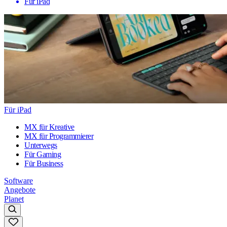
Für iPad
Für iPad
MX für Kreative
MX für Programmierer
Unterwegs
Für Gaming
Für Business
Software
Angebote
Planet