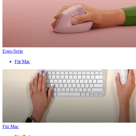
Ergo-Serie
Für Mac
Für Mac