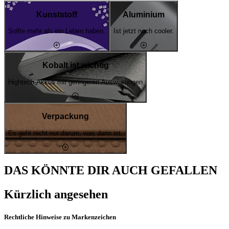
Kunststoff
Aluminium
Sollte mehr als ein Leben haben.
Ist jetzt noch cooler.
Kobalt ist wichtig
Hightech-Akkus mit geringeren Auswirkungen
Verpackung
Es geht nicht nur darum, was darin ist.
DAS KÖNNTE DIR AUCH GEFALLEN
Kürzlich angesehen
Rechtliche Hinweise zu Markenzeichen