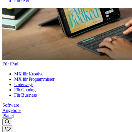
Für iPad
Für iPad
MX für Kreative
MX für Programmierer
Unterwegs
Für Gaming
Für Business
Software
Angebote
Planet