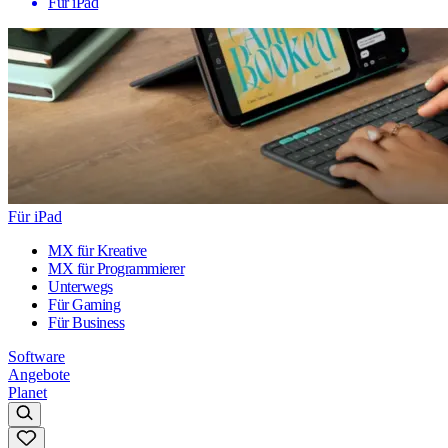
Für iPad
Für iPad
MX für Kreative
MX für Programmierer
Unterwegs
Für Gaming
Für Business
Software
Angebote
Planet