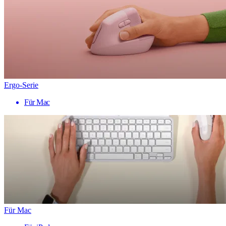
Ergo-Serie
Für Mac
Für Mac