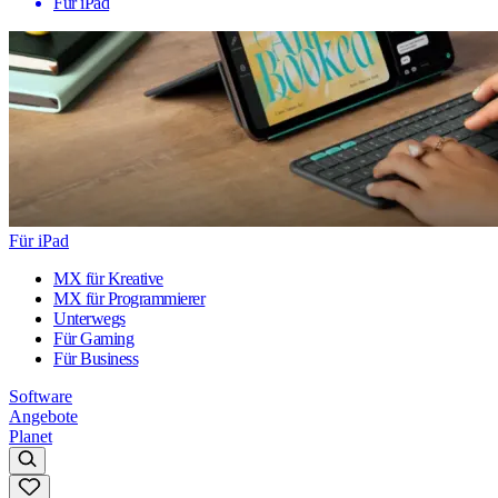
Für iPad
Für iPad
MX für Kreative
MX für Programmierer
Unterwegs
Für Gaming
Für Business
Software
Angebote
Planet