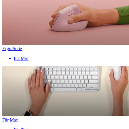
Ergo-Serie
Für Mac
Für Mac