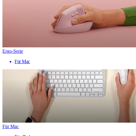
Ergo-Serie
Für Mac
Für Mac