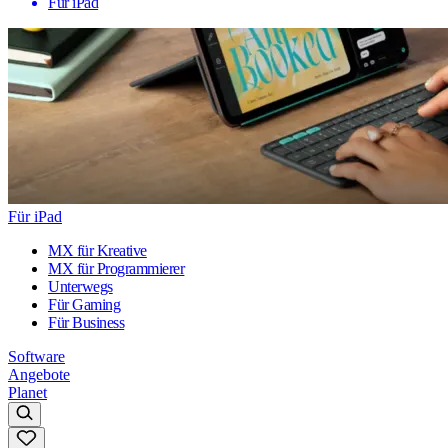
Für iPad
Für iPad
MX für Kreative
MX für Programmierer
Unterwegs
Für Gaming
Für Business
Software
Angebote
Planet