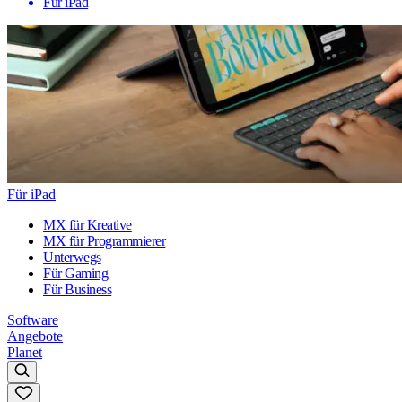
Für iPad
Für iPad
MX für Kreative
MX für Programmierer
Unterwegs
Für Gaming
Für Business
Software
Angebote
Planet