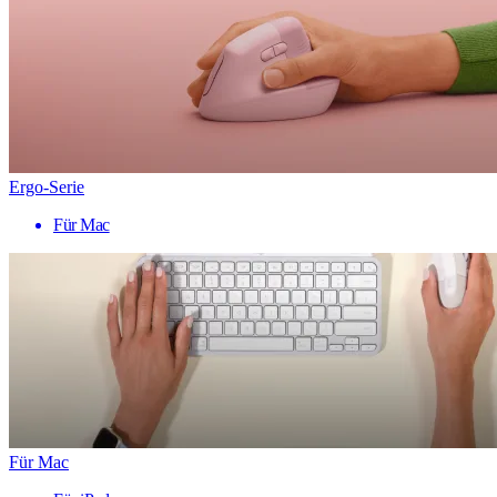
Ergo-Serie
Für Mac
Für Mac