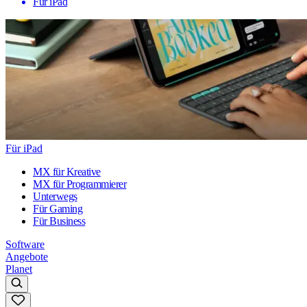
Für iPad
Für iPad
MX für Kreative
MX für Programmierer
Unterwegs
Für Gaming
Für Business
Software
Angebote
Planet