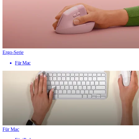
Ergo-Serie
Für Mac
Für Mac