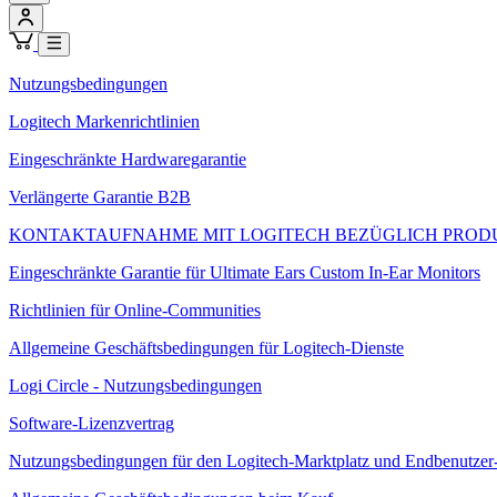
Nutzungsbedingungen
Logitech Markenrichtlinien
Eingeschränkte Hardwaregarantie
Verlängerte Garantie B2B
KONTAKTAUFNAHME MIT LOGITECH BEZÜGLICH PROD
Eingeschränkte Garantie für Ultimate Ears Custom In-Ear Monitors
Richtlinien für Online-Communities
Allgemeine Geschäftsbedingungen für Logitech-Dienste
Logi Circle - Nutzungsbedingungen
Software-Lizenzvertrag
Nutzungsbedingungen für den Logitech-Marktplatz und Endbenutzer-