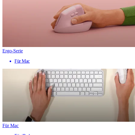
Ergo-Serie
Für Mac
Für Mac