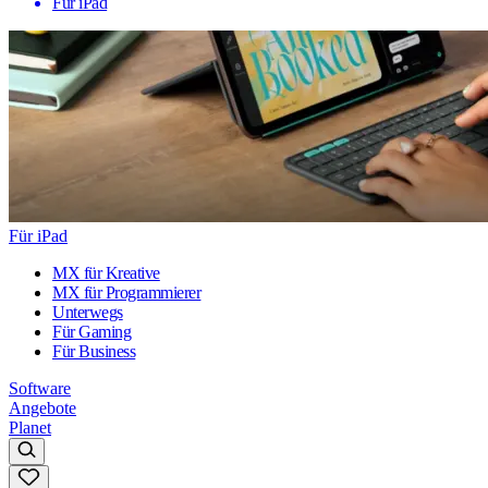
Für iPad
Für iPad
MX für Kreative
MX für Programmierer
Unterwegs
Für Gaming
Für Business
Software
Angebote
Planet