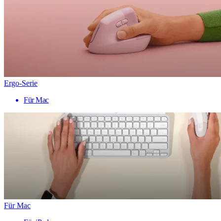
Ergo-Serie
Für Mac
Für Mac