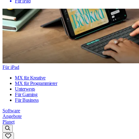
Für iPad
Für iPad
MX für Kreative
MX für Programmierer
Unterwegs
Für Gaming
Für Business
Software
Angebote
Planet