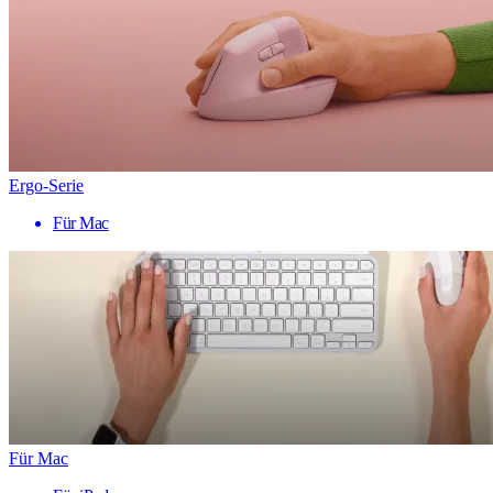
Ergo-Serie
Für Mac
Für Mac