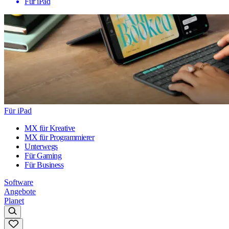
Für iPad
Für iPad
MX für Kreative
MX für Programmierer
Unterwegs
Für Gaming
Für Business
Software
Angebote
Planet