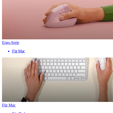
Ergo-Serie
Für Mac
Für Mac