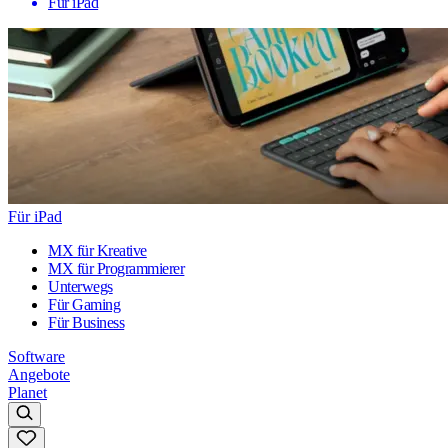
Für iPad
Für iPad
MX für Kreative
MX für Programmierer
Unterwegs
Für Gaming
Für Business
Software
Angebote
Planet