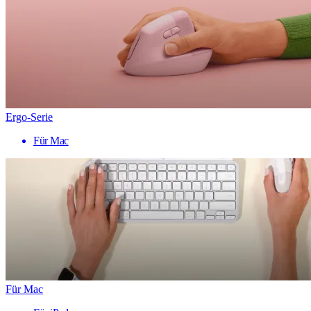
Ergo-Serie
Für Mac
Für Mac