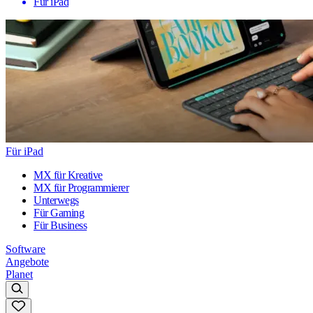
Für iPad
Für iPad
MX für Kreative
MX für Programmierer
Unterwegs
Für Gaming
Für Business
Software
Angebote
Planet