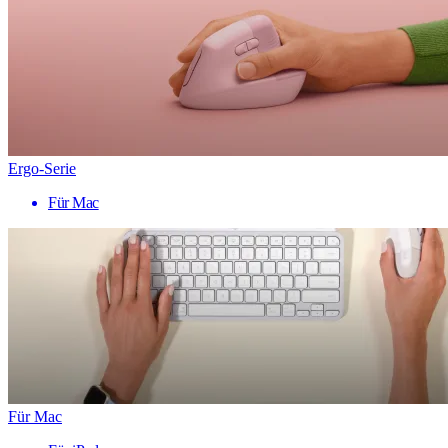
Ergo-Serie
Für Mac
Für Mac