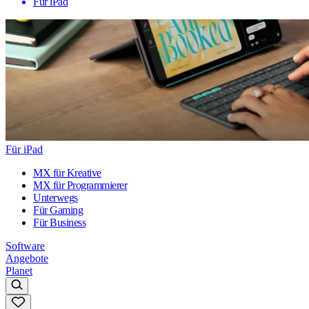
Für iPad
Für iPad
MX für Kreative
MX für Programmierer
Unterwegs
Für Gaming
Für Business
Software
Angebote
Planet