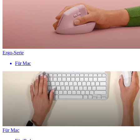
Ergo-Serie
Für Mac
Für Mac