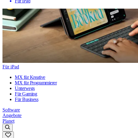
Für iPad
Für iPad
MX für Kreative
MX für Programmierer
Unterwegs
Für Gaming
Für Business
Software
Angebote
Planet