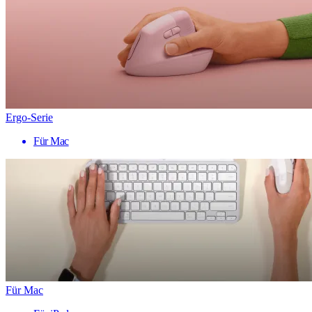
Ergo-Serie
Für Mac
Für Mac