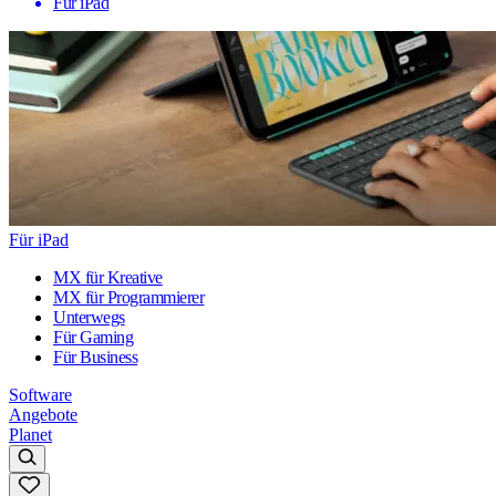
Für iPad
Für iPad
MX für Kreative
MX für Programmierer
Unterwegs
Für Gaming
Für Business
Software
Angebote
Planet