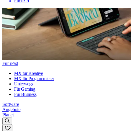
Für iPad
Für iPad
MX für Kreative
MX für Programmierer
Unterwegs
Für Gaming
Für Business
Software
Angebote
Planet