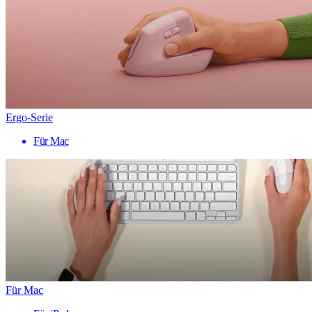
Ergo-Serie
Für Mac
Für Mac