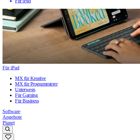
Für iPad
Für iPad
MX für Kreative
MX für Programmierer
Unterwegs
Für Gaming
Für Business
Software
Angebote
Planet