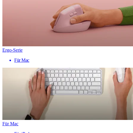
Ergo-Serie
Für Mac
Für Mac