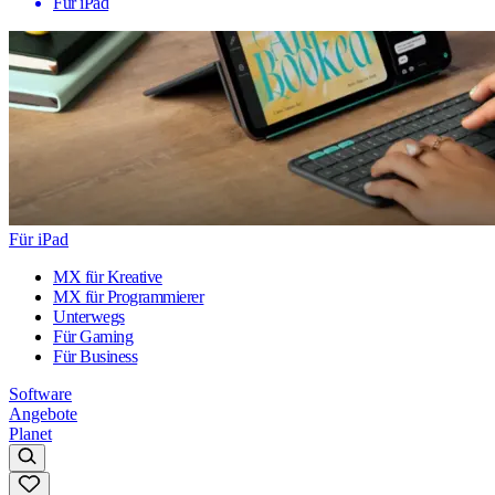
Für iPad
Für iPad
MX für Kreative
MX für Programmierer
Unterwegs
Für Gaming
Für Business
Software
Angebote
Planet