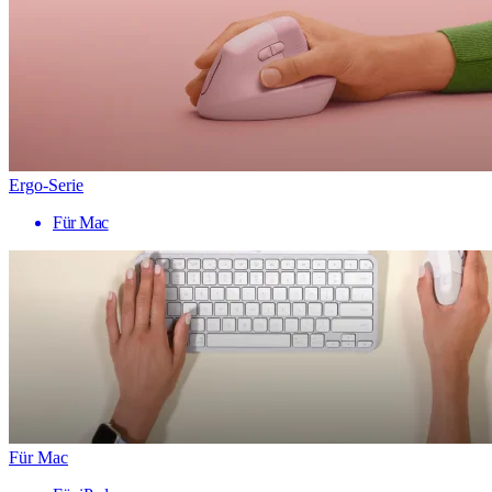
Ergo-Serie
Für Mac
Für Mac