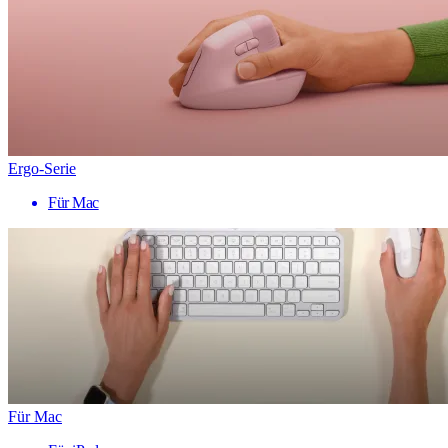
Ergo-Serie
Für Mac
Für Mac