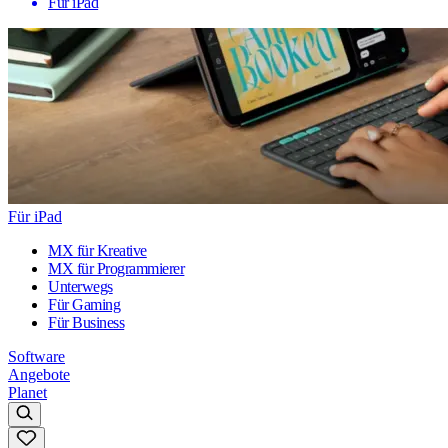
Für iPad
Für iPad
MX für Kreative
MX für Programmierer
Unterwegs
Für Gaming
Für Business
Software
Angebote
Planet