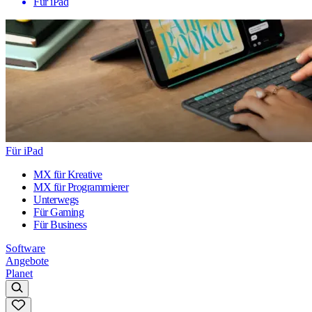
Für iPad
Für iPad
MX für Kreative
MX für Programmierer
Unterwegs
Für Gaming
Für Business
Software
Angebote
Planet