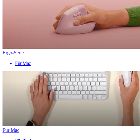
Ergo-Serie
Für Mac
Für Mac