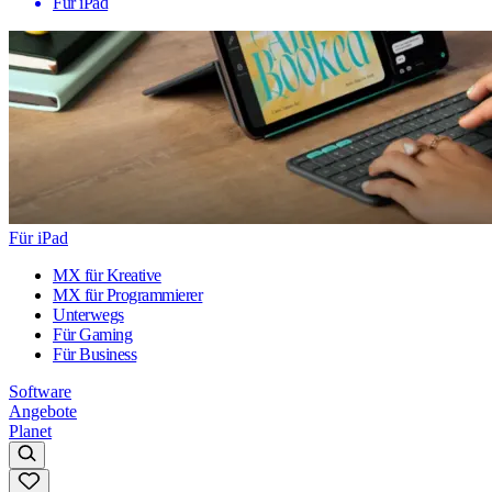
Für iPad
Für iPad
MX für Kreative
MX für Programmierer
Unterwegs
Für Gaming
Für Business
Software
Angebote
Planet