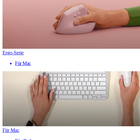
Ergo-Serie
Für Mac
Für Mac