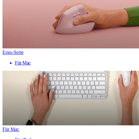
Ergo-Serie
Für Mac
Für Mac