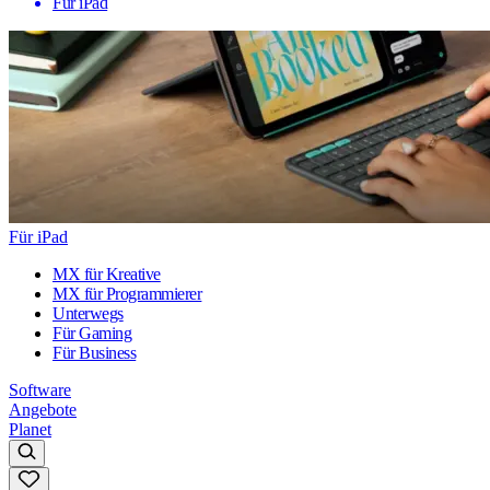
Für iPad
Für iPad
MX für Kreative
MX für Programmierer
Unterwegs
Für Gaming
Für Business
Software
Angebote
Planet