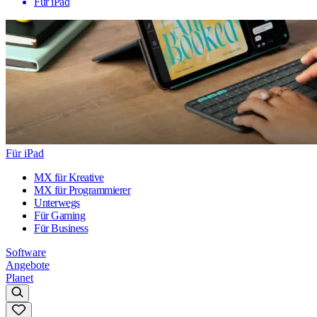
Für iPad
Für iPad
MX für Kreative
MX für Programmierer
Unterwegs
Für Gaming
Für Business
Software
Angebote
Planet