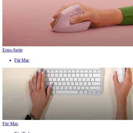
Ergo-Serie
Für Mac
Für Mac