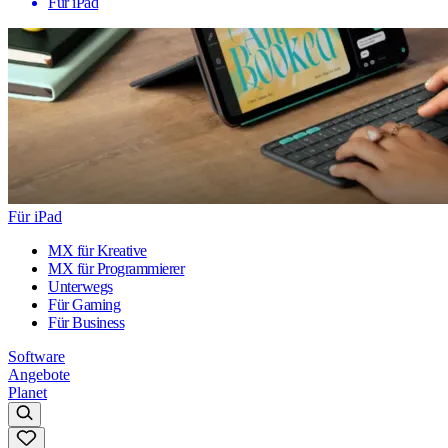
Für iPad
Für iPad
MX für Kreative
MX für Programmierer
Unterwegs
Für Gaming
Für Business
Software
Angebote
Planet