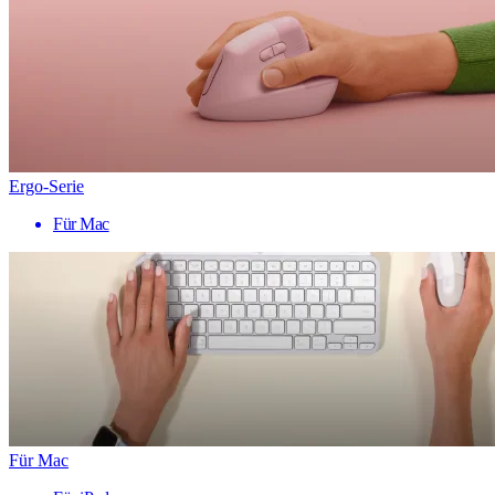
Ergo-Serie
Für Mac
Für Mac