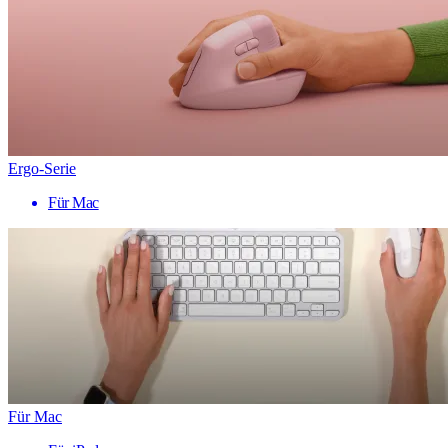
Ergo-Serie
Für Mac
Für Mac