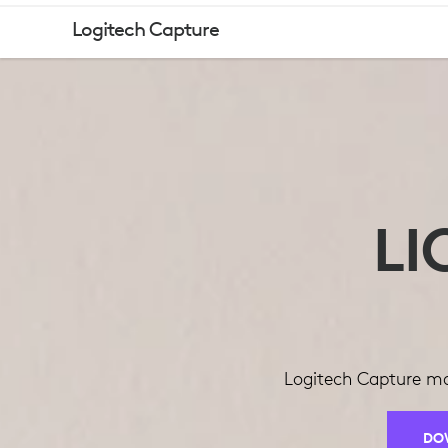
LOGITECH
Logitech Capture
CAPTURE
LI
Logitech Capture mac
DO