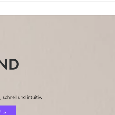
UND
schnell und intuitiv.
®