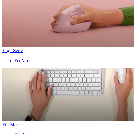
Ergo-Serie
Für Mac
Für Mac