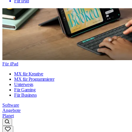
Für iPad
Für iPad
MX für Kreative
MX für Programmierer
Unterwegs
Für Gaming
Für Business
Software
Angebote
Planet