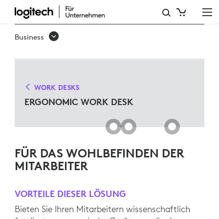
ERGO
WORK
Business
DESK
LÖSUNGEN
FÜR
WORK DESKS
MICROSOFT
ERGONOMIC WORK DESK
TEAMS
FÜR DAS WOHLBEFINDEN DER
MITARBEITER
VORTEILE DIESER LÖSUNG
Bieten Sie Ihren Mitarbeitern wissenschaftlich