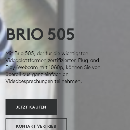
BRIO 505
Mit Brio 505, der für die wichtigsten
Videoplattformen zertifizierten Plug-and-
Play-Webcam mit 1080p, können Sie von
überall aus ganz einfach an
Videobesprechungen teilnehmen.
JETZT KAUFEN
KONTAKT VERTRIEB