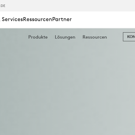
,DE
 Services
Ressourcen
Partner
Produkte
Lösungen
Ressourcen
KON