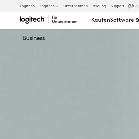
BRIO
Logitech
Logitech G
Unternehmen
Bildung
Support
CH
Kaufen
Software &
505
Business
BUSINESS-
WEBCAM