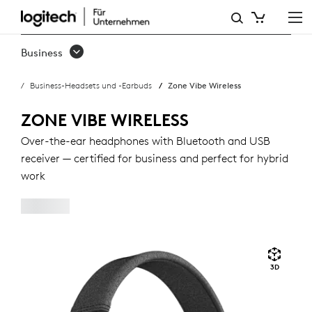
ZONE
VIBE
Business
WIRELESS
Business-Headsets und -Earbuds
Zone Vibe Wireless
ZONE VIBE WIRELESS
Over-the-ear headphones with Bluetooth and USB
receiver — certified for business and perfect for hybrid
work
3D