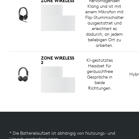
ZONE WIRELESS
hervorragenden
Klang und ist mit
einem Mikrofon mit
Flip-Stummschalter
ausgestattet und
erleichtert es
dadurch, an jedem
beliebigen Ort zu
arbeiten.
ZONE WIRELESS
KI-gestütztes
2
Headset für
geräuschfreie
Hyb
Gespräche in
beide
Richtungen.
* Die Batterielaufzeit ist abhängig von Nutzungs- und