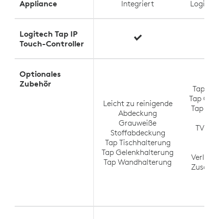
Appliance
Integriert
Logitec
Logitech Tap IP
Touch-Controller
Optionales
Zubehör
Tap Tis
Tap Gel
Leicht zu reinigende
Tap Wa
Abdeckung
S
Grauweiße
TV-Hal
Stoffabdeckung
M
Tap Tischhalterung
M
Tap Gelenkhalterung
Verläng
Tap Wandhalterung
Zusatzm
M