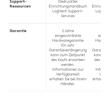
Support-
Gedrucktes
Ged
Ressourcen
Einrichtungshandbuch
Einricht
Logitech Support-
Logite
Services
Se
Garantie
2 Jahre
2
eingeschränkte
einge
Hardwaregarantie
Hardwa
Ein Jahr
Ei
Garantieverlängerung
Garantie
kann zum Zeitpunkt
kann zu
des Kaufs erworben
des Kau
werden.
w
Informationen zur
Inform
Verfügbarkeit
Verf
erhalten Sie bei Ihrem
erhalten 
Händler.
Hä