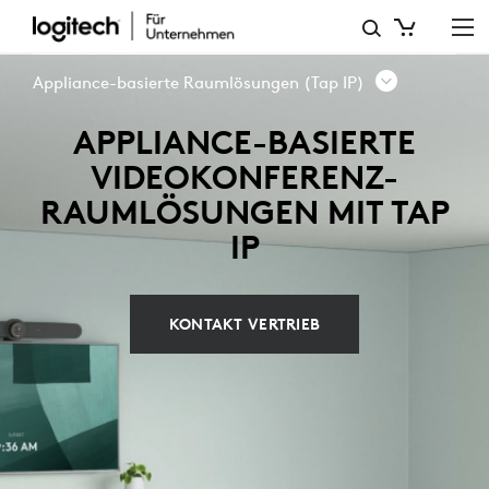
APPLIANCE-
BASIERTE
Appliance-basierte Raumlösungen (Tap IP)
RAUMLÖSUNGEN
APPLIANCE-BASIERTE
MIT
VIDEOKONFERENZ-
TAP
RAUMLÖSUNGEN MIT TAP
IP
IP
KONTAKT VERTRIEB