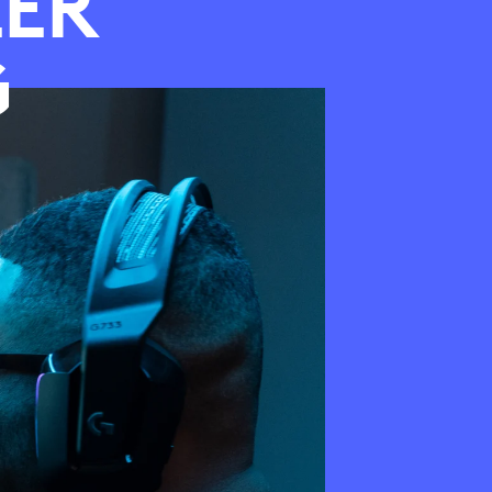
LER
G