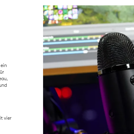
 ein
ür
eau,
und
it vier