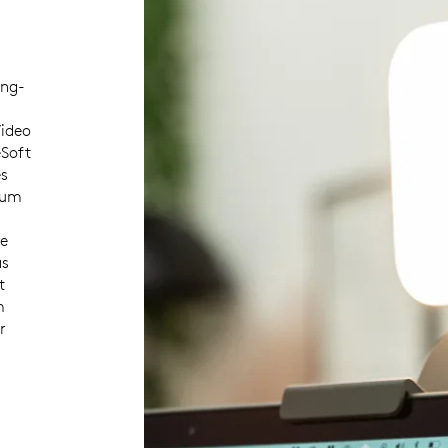
ing-
Video
eSoft
es
rum
le
as
t
m
r