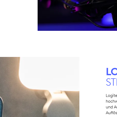
L
S
Logit
hochw
und A
Auflös