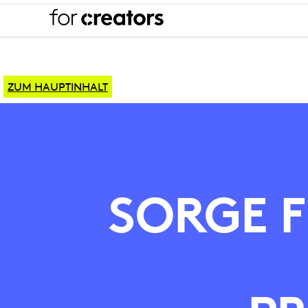
ZUM HAUPTINHALT
SETUP
FÜR
SORGE F
GAMES-
STREAMING