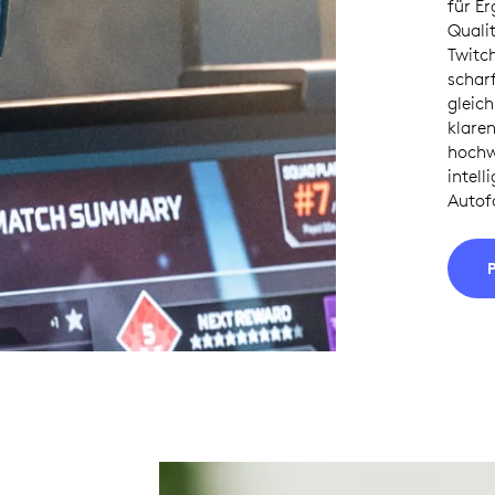
für Er
Quali
Twitc
scharf
gleic
klaren
hochw
intell
Autof